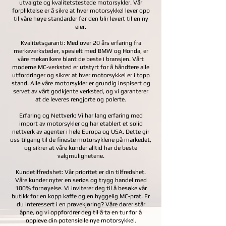
utvalgte og kvalitetstestede motorsykler. Vår
forpliktelse er å sikre at hver motorsykkel lever opp
til våre høye standarder før den blir levert til en ny
eier.
Kvalitetsgaranti: Med over 20 års erfaring fra
merkeverksteder, spesielt med BMW og Honda, er
våre mekanikere blant de beste i bransjen. Vårt
moderne MC-verksted er utstyrt for å håndtere alle
utfordringer og sikrer at hver motorsykkel er i topp
stand. Alle våre motorsykler er grundig inspisert og
servet av vårt godkjente verksted, og vi garanterer
at de leveres rengjorte og polerte.
Erfaring og Nettverk: Vi har lang erfaring med
import av motorsykler og har etablert et solid
nettverk av agenter i hele Europa og USA. Dette gir
oss tilgang til de fineste motorsyklene på markedet,
og sikrer at våre kunder alltid har de beste
valgmulighetene.
Kundetilfredshet: Vår prioritet er din tilfredshet.
Våre kunder nyter en seriøs og trygg handel med
100% fornøyelse. Vi inviterer deg til å besøke vår
butikk for en kopp kaffe og en hyggelig MC-prat. Er
du interessert i en prøvekjøring? Våre dører står
åpne, og vi oppfordrer deg til å ta en tur for å
oppleve din potensielle nye motorsykkel.