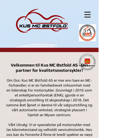
Velkommen til Kus MC Østfold AS - Din
partner for kvalitetsmotorsykler!
Om Oss: Kus MC Østfold AS er mer enn bare en MC-
forhandler; vi er en familiedrevet virksomhet med
en lidenskap for motorsykler. Grunnlagt i 2016 som
et enkeltpersonforetak (ENK), gjorde vi en
strategisk omstilling til aksjeselskap i 2018. Det
samme året åpnet vi dørene til vår salgsutstilling og
vårt autoriserte verksted, strategisk plassert i
hjertet av Mysen sentrum.
Vårt Utvalg: Vi er spesialister på motorsykler med
lav kilometerstand og velholdt servicehistorikk. Hos
oss kan du forvente å finne et bredt spekter av nøye